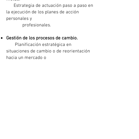
Estrategia de actuación paso a paso en
la ejecución de los planes de acción
personales y
profesionales.
Gestión de los procesos de cambio.
Planificación estratégica en
situaciones de cambio o de reorientación
hacia un mercado o
nuevos productos.
Fidelización de clientes.
Programa muy actual, específico para
agentes y corredores de seguros de alto
rendimiento
para la fidelización y retención de
clientes.
Política de privacidad
© 2025 Forma-Tech